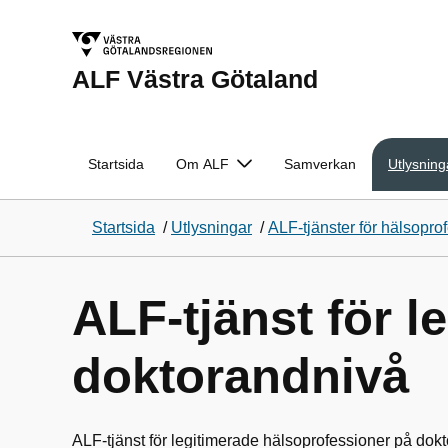
ALF Västra Götaland
Startsida
Om ALF
Samverkan
Utlysning
Startsida
/
Utlysningar
/
ALF-tjänster för hälsopro
ALF-tjänst för 
doktorandnivå
ALF-tjänst för legitimerade hälsoprofessioner på dok