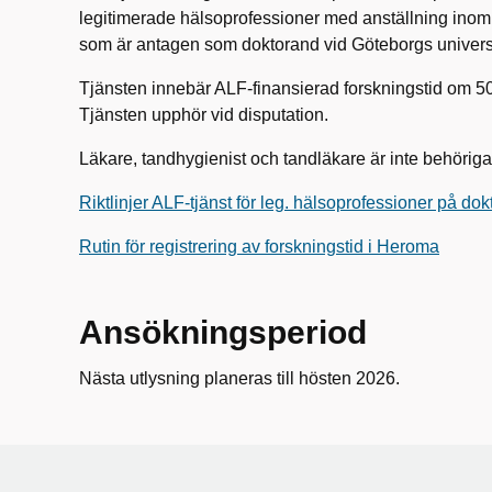
legitimerade hälsoprofessioner med anställning ino
som är antagen som doktorand vid Göteborgs universi
Tjänsten innebär ALF-finansierad forskningstid om 50 
Tjänsten upphör vid disputation.
Läkare, tandhygienist och tandläkare är inte behöriga
Riktlinjer ALF-tjänst för leg. hälsoprofessioner på do
Rutin för registrering av forskningstid i Heroma
Ansökningsperiod
Nästa utlysning planeras till hösten 2026.