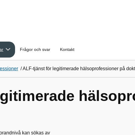
ar
Frågor och svar
Kontakt
fessioner
/
ALF-tjänst för legitimerade hälsoprofessioner på do
legitimerade hälsop
torandnivå kan sökas av