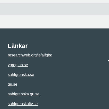
Länkar
researchweb.org/is/alfgbg
vgregion.se
sahlgrenska.se
gu.se
sahlgrenska.gu.se
sahlgrenskaliv.se